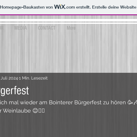
m Homepage-Baukasten von
.com
erstellt. Erstelle deine Websit
UR
MEDIA
CONTACT
More
 Juli 2024
1 Min. Lesezeit
gerfest
ich mal wieder am Bointerer Bürgerfest zu hören 🥳
 Weinlaube 😉🙋‍♂️