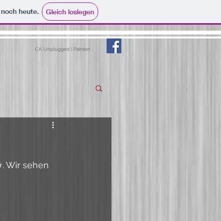
e noch heute.
Gleich loslegen
CA Unplugged | Painten
. Wir sehen 